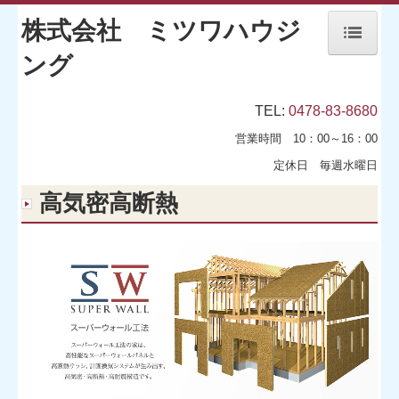
株式会社 ミツワハウジ
ング
ホーム
TEL:
0478-83-8680
標準仕様
営業時間 10：00～16：00
施工事例
定休日 毎週水曜日
高気密高断熱
お客様の声
会社概要
高気密高断熱
こだわり
施工の流れ