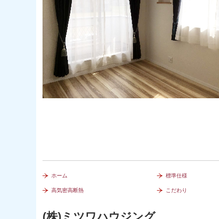
ホーム
標準仕様
高気密高断熱
こだわり
(株)ミツワハウジング